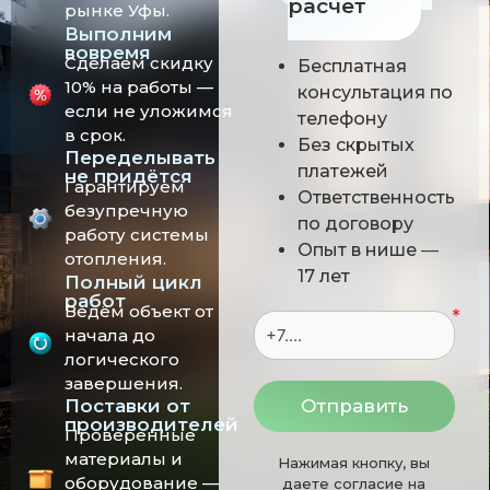
расчёт
рынке Уфы.
Выполним
вовремя
Сделаем скидку
Бесплатная
10% на работы —
консультация по
если не уложимся
телефону
в срок.
Без скрытых
Переделывать
платежей
не придётся
Гарантируем
Ответственность
безупречную
по договору
работу системы
Опыт в нише
—
отопления.
17 лет
Полный цикл
работ
Ведём объект от
начала до
логического
завершения.
Отправить
Поставки от
производителей
Проверенные
материалы и
Нажимая кнопку, вы
оборудование —
даете согласие
на