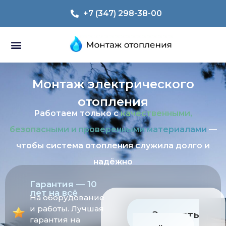
+7 (347) 298-38-00
Монтаж электрического
отопления
Работаем только с
качественными,
безопасными и проверенными материалами
—
чтобы система отопления служила долго и
надёжно
Гарантия — 10
лет на всё
На оборудование
и работы. Лучшая
Заказать
гарантия на