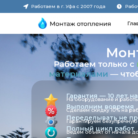
Работаем в г. Уфа с 2007 года
Рабоч
Гла
Мон
Работаем только с
материалами
— чтоб
Гарантия — 10 лет на
На оборудование и работы
Выполним вовремя
Сделаем скидку 10% на раб
Переделывать не пр
Гарантируем безупречную 
Полный цикл работ
Ведём объект от начала д