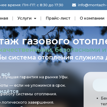
ее время: ПН-ПТ: с 8:30 до 17:30
info@montazh-o
вная
Услуги
Прайс-лист
О компании
таж газового отопл
качественными, безопасными 
ы система отопления служила 
 всё
. Лучшая гарантия на рынке Уфы.
оты — если не уложимся в срок.
идётся
работу системы отопления.
Бе
о логического завершения.
те