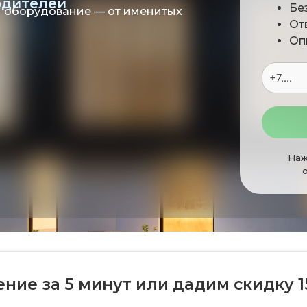
одителей
Бе
 оборудование — от именитых
От
Оп
Наж
ие за 5 минут или дадим скидку 1