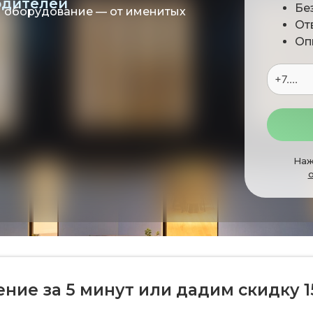
одителей
Бе
 оборудование — от именитых
От
Оп
Наж
ие за 5 минут или дадим скидку 1