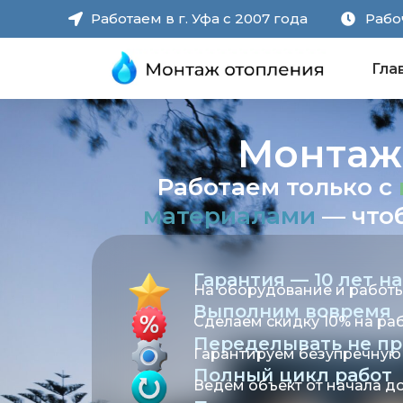
Работаем в г. Уфа с 2007 года
Рабоч
Гла
Монтаж 
Работаем только с
материалами
— чтоб
Гарантия — 10 лет на
На оборудование и работы
Выполним вовремя
Сделаем скидку 10% на раб
Переделывать не пр
Гарантируем безупречную 
Полный цикл работ
Ведём объект от начала д