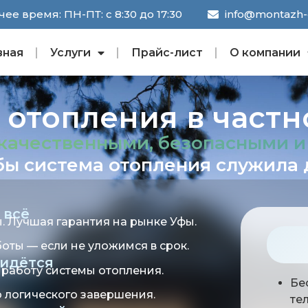
ее время: ПН-ПТ: с 8:30 до 17:30
info@montazh-o
вная
Услуги
Прайс-лист
О компании
отопления в част
качественными, безопасными 
ы система отопления служила 
 всё
. Лучшая гарантия на рынке Уфы.
оты — если не уложимся в срок.
идётся
работу системы отопления.
Бе
о логического завершения.
те