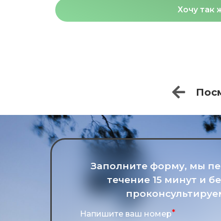
Хочу так 
Пос
Заполните форму, мы п
течение 15 минут и б
проконсультируе
Напишите ваш номер