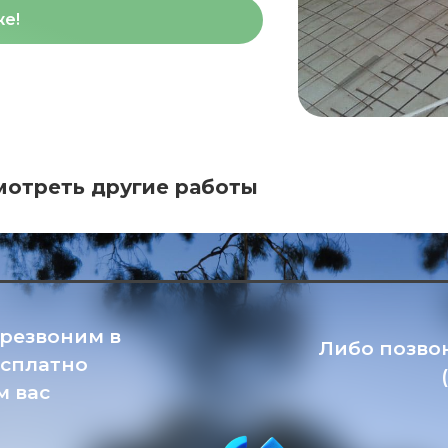
же!
мотреть другие работы
ерезвоним в
Либо позво
есплатно
м вас