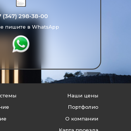
7 (347) 298-38-00
же пишите в WhatsApp
стемы
Наши цены
ние
Портфолио
ие
О компании
Карта проезда