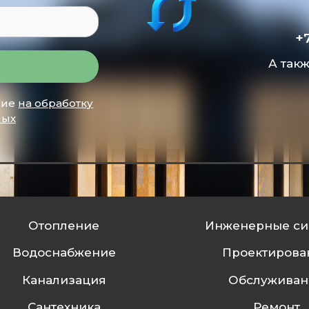
+
А так
сие
на обработку
ных
Отопление
Инженерные си
Водоснабжение
Проектирова
Канализация
Обслуживан
Сантехника
Ремонт