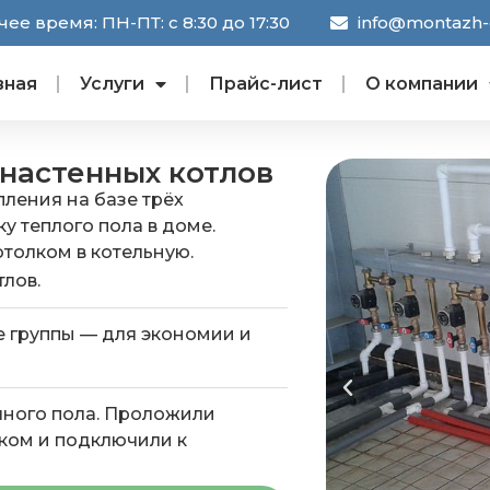
ее время: ПН-ПТ: с 8:30 до 17:30
info@montazh-o
вная
Услуги
Прайс-лист
О компании
 настенных котлов
пления на базе трёх
у теплого пола в доме.
толком в котельную.
лов.
 группы — для экономии и
яного пола. Проложили
ком и подключили к